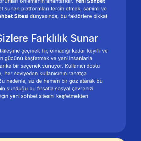
 sorunları önlemenin anahtarıdır.
Yeni Sohbet
et sunan platformları tercih etmek, samimi ve
ohbet Sitesi
dünyasında, bu faktörlere dikkat
izlere Farklılık Sunar
etkileşime geçmek hiç olmadığı kadar keyifli ve
şimin gücünü keşfetmek ve yeni insanlarla
harika bir seçenek sunuyor. Kullanıcı dostu
e, her seviyeden kullanıcının rahatça
 Bu nedenle, siz de hemen bir göz atarak bu
in sunduğu bu fırsatla sosyal çevrenizi
için yeni sohbet sitesini keşfetmekten