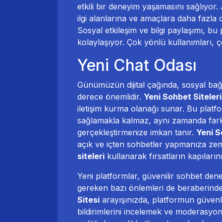
etkili bir deneyim yaşamasını sağlıyor.
ilgi alanlarına ve amaçlara daha fazla o
Sosyal etkileşim ve bilgi paylaşımı, bu
kolaylaşıyor. Çok yönlü kullanımları, ç
Yeni Chat Odası
Günümüzün dijital çağında, sosyal bağ
derece önemlidir.
Yeni Sohbet Siteleri
iletişim kurma olanağı sunar. Bu platfo
sağlamakla kalmaz, aynı zamanda farklı
gerçekleştirmenize imkan tanır.
Yeni S
açık ve içten sohbetler yapmanıza zem
siteleri
kullanarak fırsatların kapılarını
Yeni platformlar, güvenilir sohbet dene
gereken bazı önlemleri de beraberinde g
Sitesi
arayışınızda, platformun güvenlik
bildirimlerini incelemek ve moderasyon 