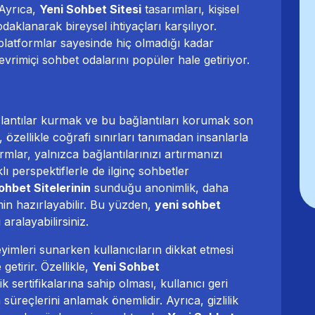
 Ayrıca,
Yeni Sohbet Sitesi
tasarımları, kişisel
daklanarak bireysel ihtiyaçları karşılıyor.
 platformlar sayesinde hiç olmadığı kadar
evrimiçi sohbet odalarını popüler hale getiriyor.
lantılar kurmak ve bu bağlantıları korumak son
, özellikle coğrafi sınırları tanımadan insanlarla
rmlar, yalnızca bağlantılarınızı artırmanızı
 perspektiflerle de ilginç sohbetler
ohbet Sitelerinin
sunduğu anonimlik, daha
in hazırlayabilir. Bu yüzden,
yeni sohbet
 aralayabilirsiniz.
yimleri sunarken kullanıcıların dikkat etmesi
etirir. Özellikle,
Yeni Sohbet
 sertifikalarına sahip olması, kullanıcı geri
süreçlerini anlamak önemlidir. Ayrıca, gizlilik